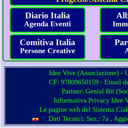
Diario Italia
Alb
Agenda Eventi
Imma
Comitiva Italia
Par
Persone Creative
Idee Vive (Associazione) - 
CF: 97809650159 - Email del
Partner:
Genial Bit
(
Soc
Informativa Privacy Idee 
Le pagine web del Sistema Ciak
Dati Tecnici: Sez.: 7a
, Agg